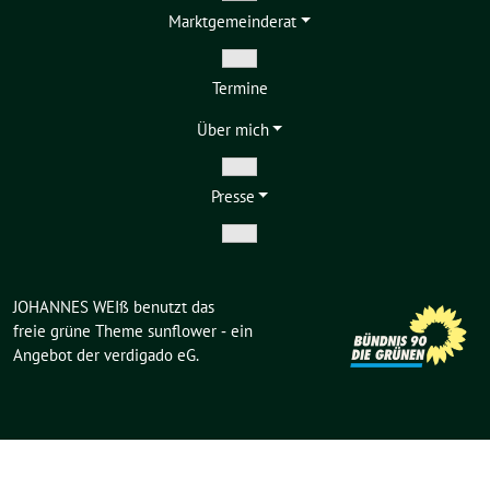
Zeige
Markt­gemeinderat
Untermenü
Zeige
Termine
Untermenü
Über mich
Zeige
Presse
Untermenü
Zeige
Untermenü
JOHANNES WEIß benutzt das
freie grüne Theme
sunflower
‐ ein
Angebot der
verdigado eG
.