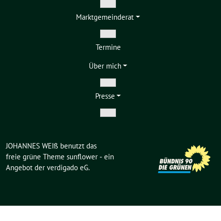
Zeige
Markt­gemeinderat
Untermenü
Zeige
Termine
Untermenü
Über mich
Zeige
Presse
Untermenü
Zeige
Untermenü
JOHANNES WEIß benutzt das
freie grüne Theme
sunflower
‐ ein
Angebot der
verdigado eG
.