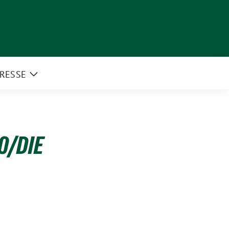
RESSE
e
Zeige
rmenü
Untermenü
0/DIE