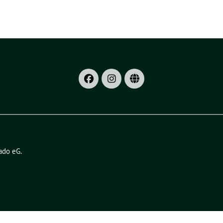
ado eG
.