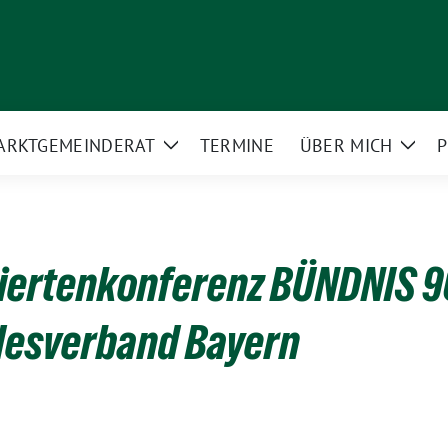
ARKT­GEMEINDERAT
TERMINE
ÜBER MICH
P
Zeige
Zeig
rmenü
Untermenü
Unte
iertenkonferenz BÜNDNIS 9
esverband Bayern