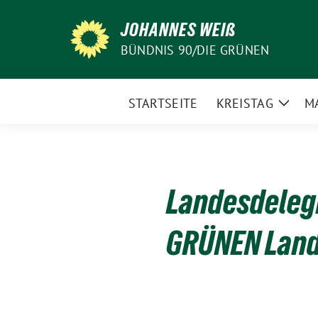
Weiter
JOHANNES WEIß
zum
Inhalt
BÜNDNIS 90/DIE GRÜNEN
STARTSEITE
KREISTAG
M
Zeige
Unte
Landesdeleg
GRÜNEN Land