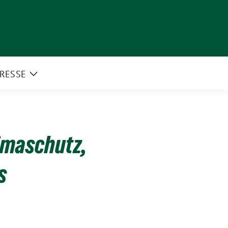
RESSE
e
Zeige
rmenü
Untermenü
imaschutz,
s