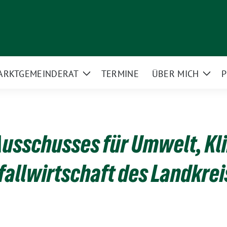
ARKT­GEMEINDERAT
TERMINE
ÜBER MICH
P
Zeige
Zeig
rmenü
Untermenü
Unte
Ausschusses für Umwelt, Kl
fallwirtschaft des Landkrei