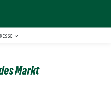
RESSE
e
Zeige
rmenü
Untermenü
 des Markt