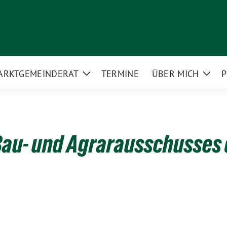
ARKT­GEMEINDERAT
TERMINE
ÜBER MICH
P
Zeige
Zeig
rmenü
Untermenü
Unte
Bau- und Agrarausschusses