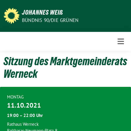
Weiter
zum
JOHANNES WEIß
Inhalt
BÜNDNIS 90/DIE GRÜNEN
Sitzung des Marktgemeinderats
Werneck
MONTAG
11.10.2021
19:00 – 22:00 Uhr
Rathaus Werneck
Balthasar-Neumann-Platz 8