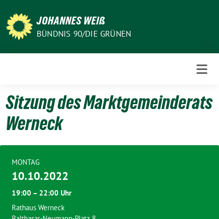
Weiter
zum
JOHANNES WEIß
Inhalt
BÜNDNIS 90/DIE GRÜNEN
Sitzung des Marktgemeinderats
Werneck
MONTAG
10.10.2022
19:00 – 22:00 Uhr
Rathaus Werneck
Balthasar-Neumann-Platz 8