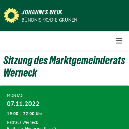
Weiter
zum
JOHANNES WEIß
Inhalt
BÜNDNIS 90/DIE GRÜNEN
Sitzung des Marktgemeinderats
Werneck
MONTAG
07.11.2022
19:00 – 22:00 Uhr
Rathaus Werneck
Balthasar-Neumann-Platz 8