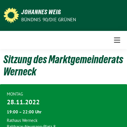
Weiter
zum
JOHANNES WEIß
Inhalt
BÜNDNIS 90/DIE GRÜNEN
Sitzung des Marktgemeinderats
Werneck
MONTAG
28.11.2022
19:00 – 22:00 Uhr
Rathaus Werneck
Balthasar-Neumann-Platz 8