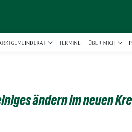
ARKT­GEMEINDERAT
TERMINE
ÜBER MICH
P
Zeige
Zeig
rmenü
Untermenü
Unte
 einiges ändern im neuen Kr