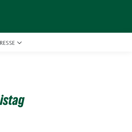
RESSE
e
Zeige
rmenü
Untermenü
eistag