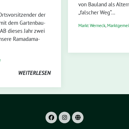
von Bauland als Alter
„falscher Weg“…
rtsvorsitzender der
 mit dem Gartenbau-
Markt Werneck
,
Markt­gemei
AB dieses Jahr zwei
„Unsere Ramadama-
e
WEITERLESEN