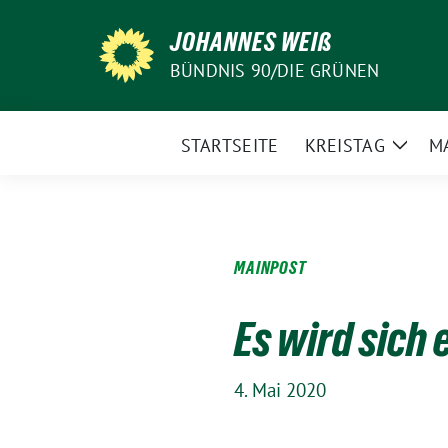
Weiter
JOHANNES WEIß
zum
Inhalt
BÜNDNIS 90/DIE GRÜNEN
STARTSEITE
KREISTAG
M
Zeige
Unte
MAINPOST
Es wird sich
4. Mai 2020