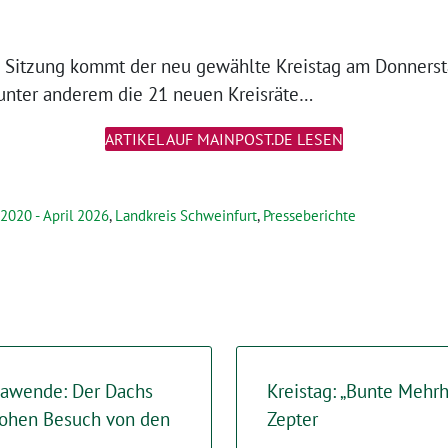
n Sitzung kommt der neu gewählte Kreistag am Donnersta
nter anderem die 21 neuen Kreisräte…
ARTIKEL AUF MAINPOST.DE LESEN
 2020 - April 2026
,
Landkreis Schweinfurt
,
Presseberichte
mawende: Der Dachs
Kreistag: „Bunte Mehr
ohen Besuch von den
Zepter