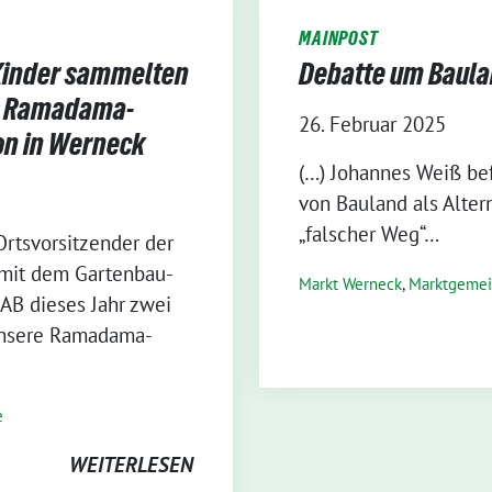
MAINPOST
Kinder sammelten
Debatte um Baul
– Ramadama-
26. Februar 2025
on in Werneck
(…) Johannes Weiß be
von Bauland als Alter
„falscher Weg“…
rtsvorsitzender der
 mit dem Gartenbau-
Markt Werneck
,
Markt­gemei
AB dieses Jahr zwei
„Unsere Ramadama-
e
WEITERLESEN