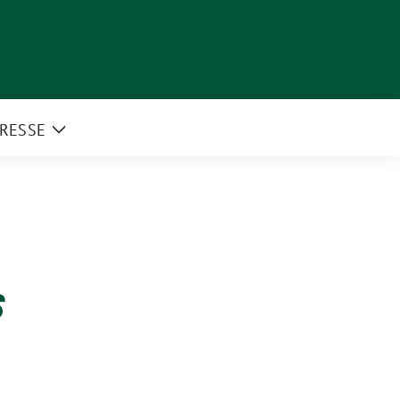
RESSE
e
Zeige
rmenü
Untermenü
s