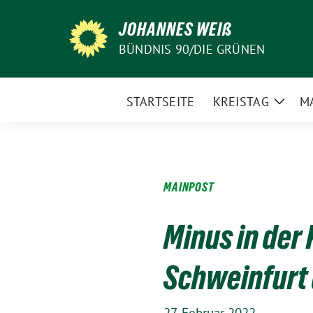
Weiter
JOHANNES WEIß
zum
Inhalt
BÜNDNIS 90/DIE GRÜNEN
STARTSEITE
KREISTAG
M
Zeige
Unte
MAINPOST
Minus in der
Schweinfurt 