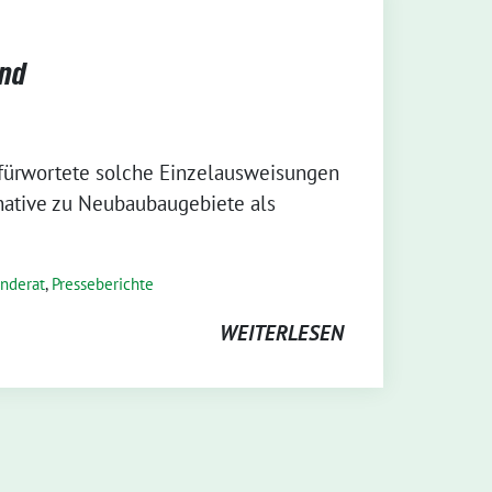
and
fürwortete solche Einzelausweisungen
native zu Neubaubaugebiete als
nderat
,
Presseberichte
WEITERLESEN