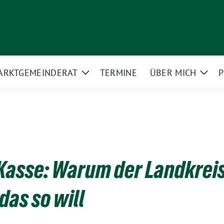
ARKT­GEMEINDERAT
TERMINE
ÜBER MICH
P
Zeige
Zeig
rmenü
Untermenü
Unte
 Kasse: Warum der Landkrei
das so will