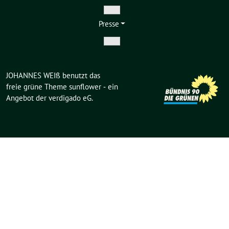
Zeige
Presse
Untermenü
Zeige
Untermenü
JOHANNES WEIß benutzt das
freie grüne Theme
sunflower
‐ ein
Angebot der
verdigado eG
.