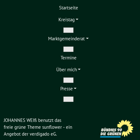
Startseite
Kreistag
Zeige
Markt­gemeinderat
Untermenü
Zeige
Termine
Untermenü
Über mich
Zeige
Presse
Untermenü
Zeige
Untermenü
JOHANNES WEIß benutzt das
freie grüne Theme
sunflower
‐ ein
Angebot der
verdigado eG
.