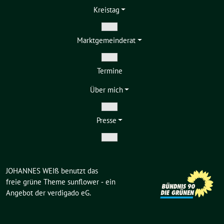
Kreistag
Zeige
Markt­gemeinderat
Untermenü
Zeige
Termine
Untermenü
Über mich
Zeige
Presse
Untermenü
Zeige
Untermenü
JOHANNES WEIß benutzt das
freie grüne Theme
sunflower
‐ ein
Angebot der
verdigado eG
.