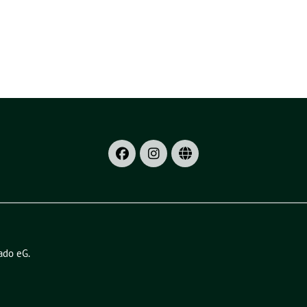
ado eG
.