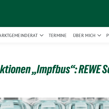
ARKT­GEMEINDERAT
TERMINE
ÜBER MICH
P
Zeige
Zeig
rmenü
Untermenü
Unte
ktionen „Impfbus“: REWE 