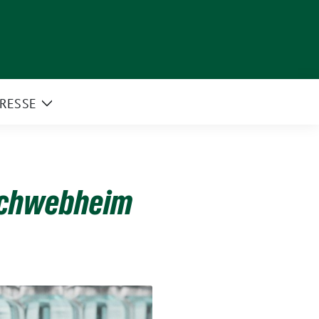
RESSE
e
Zeige
rmenü
Untermenü
Schwebheim