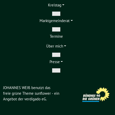
Kreistag
Zeige
Markt­gemeinderat
Untermenü
Zeige
Termine
Untermenü
Über mich
Zeige
Presse
Untermenü
Zeige
Untermenü
JOHANNES WEIß benutzt das
freie grüne Theme
sunflower
‐ ein
Angebot der
verdigado eG
.