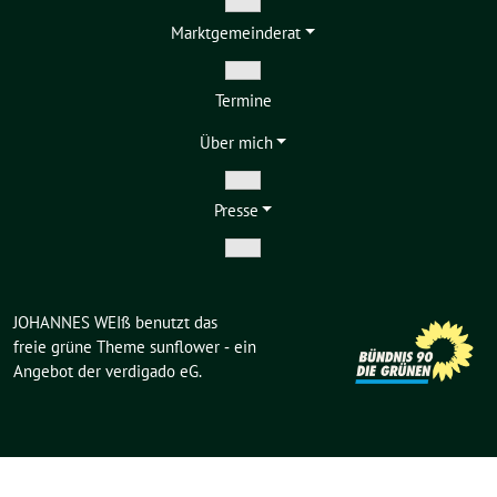
Zeige
Markt­gemeinderat
Untermenü
Zeige
Termine
Untermenü
Über mich
Zeige
Presse
Untermenü
Zeige
Untermenü
JOHANNES WEIß benutzt das
freie grüne Theme
sunflower
‐ ein
Angebot der
verdigado eG
.