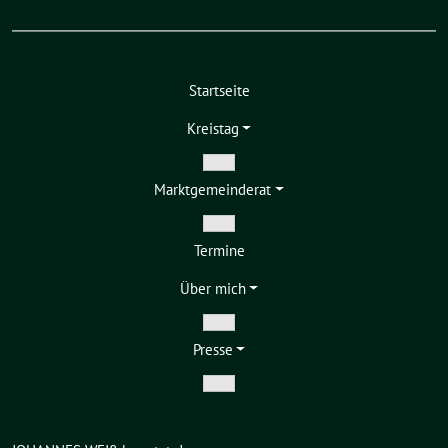
Startseite
Kreistag
Zeige
Markt­gemeinderat
Untermenü
Zeige
Termine
Untermenü
Über mich
Zeige
Presse
Untermenü
Zeige
Untermenü