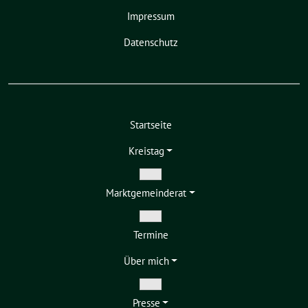
Impressum
Datenschutz
Startseite
Kreistag
Zeige
Markt­gemeinderat
Untermenü
Zeige
Termine
Untermenü
Über mich
Zeige
Presse
Untermenü