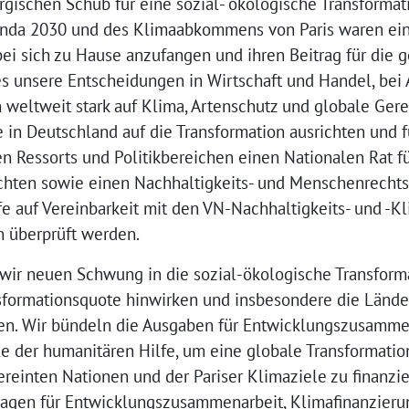
gischen Schub für eine sozial- ökologische Transformat
enda 2030 und des Klimaabkommens von Paris waren ein 
 bei sich zu Hause anzufangen und ihren Beitrag für di
 es unsere Entscheidungen in Wirtschaft und Handel, bei 
 weltweit stark auf Klima, Artenschutz und globale Gere
e in Deutschland auf die Transformation ausrichten und f
n Ressorts und Politikbereichen einen Nationalen Rat fü
hten sowie einen Nachhaltigkeits- und Menschenrechts
e auf Vereinbarkeit mit den VN-Nachhaltigkeits- und -K
überprüft werden.
 wir neuen Schwung in die sozial-ökologische Transform
nsformationsquote hinwirken und insbesondere die Lände
en. Wir bündeln die Ausgaben für Entwicklungszusammen
e der humanitären Hilfe, um eine globale Transformatio
ereinten Nationen und der Pariser Klimaziele zu finanzie
sagen für Entwicklungszusammenarbeit, Klimafinanzierung