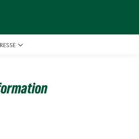
RESSE
e
Zeige
rmenü
Untermenü
sformation