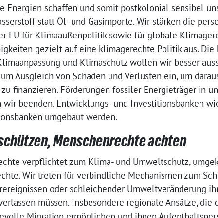
re Energien schaffen und somit postkolonial sensibel un
sserstoff statt Öl- und Gasimporte. Wir stärken die pers
er EU für Klimaaußenpolitik sowie für globale Klimagere
gkeiten gezielt auf eine klimagerechte Politik aus. Di
 Klimaanpassung und Klimaschutz wollen wir besser auss
zum Ausgleich von Schäden und Verlusten ein, um darau
zu finanzieren. Förderungen fossiler Energieträger in u
 wir beenden. Entwicklungs- und Investitionsbanken wi
tionsbanken umgebaut werden.
schützen, Menschenrechte achten
chte verpflichtet zum Klima- und Umweltschutz, umgek
hte. Wir treten für verbindliche Mechanismen zum Schu
rereignissen oder schleichender Umweltveränderung ih
 verlassen müssen. Insbesondere regionale Ansätze, die 
volle Migration ermöglichen und ihnen Aufenthaltspers