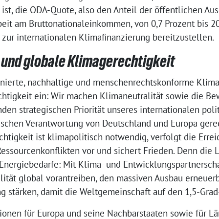
ist, die ODA-Quote, also den Anteil der öffentlichen Au
it am Bruttonationaleinkommen, von 0,7 Prozent bis 20
 zur internationalen Klimafinanzierung bereitzustellen.
 und globale Klimagerechtigkeit
onierte, nachhaltige und menschenrechtskonforme Klima
chtigkeit ein: Wir machen Klimaneutralität sowie die B
nden strategischen Priorität unseres internationalen pol
rischen Verantwortung von Deutschland und Europa gerec
htigkeit ist klimapolitisch notwendig, verfolgt die Erre
Ressourcenkonflikten vor und sichert Frieden. Denn die 
nergiebedarfe: Mit Klima- und Entwicklungspartnerscha
lität global vorantreiben, den massiven Ausbau erneuer
g stärken, damit die Weltgemeinschaft auf den 1,5-Gr
ionen für Europa und seine Nachbarstaaten sowie für L