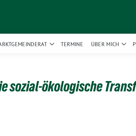
ARKT­GEMEINDERAT
TERMINE
ÜBER MICH
P
Zeige
Zeig
rmenü
Untermenü
Unte
die sozial-ökologische Tran